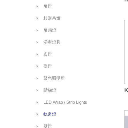
吊燈
枝形吊燈
吊扇燈
浴室燈具
崁燈
碟燈
緊急照明燈
K
階梯燈
LED Wrap / Strip Lights
軌道燈
壁燈