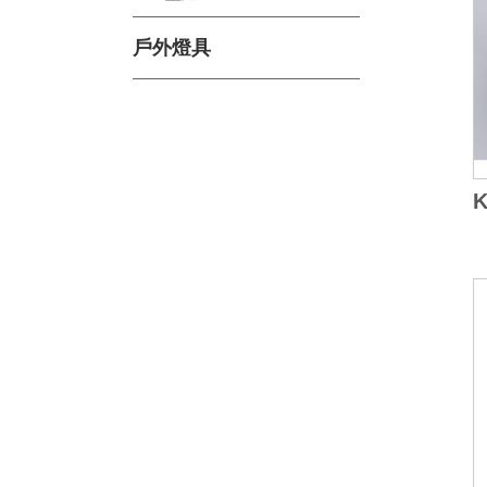
戶外燈具
K