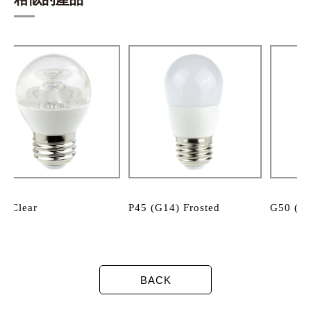
P45 (G14) Frosted
G50 (G16.5) Frosted
G