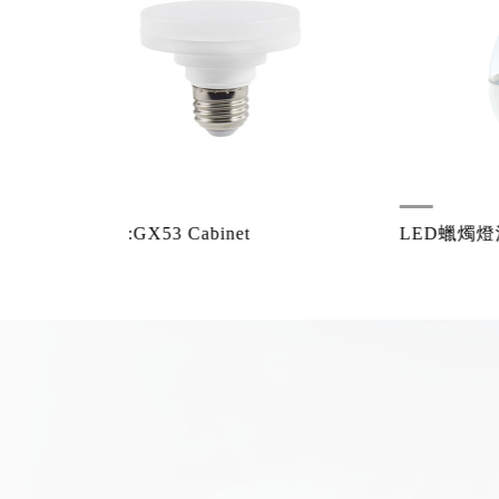
t
LED蠟燭燈泡 B42(C16)
LE